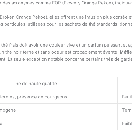
r des acronymes comme FOP (Flowery Orange Pekoe), indiquant
oken Orange Pekoe), elles offrent une infusion plus corsée et
es particules, utilisées pour les sachets de thé standards, donn
Un thé frais doit avoir une couleur vive et un parfum puissant et 
u’un thé noir terne et sans odeur est probablement éventé.
Méfie
vant. La seule exception notable concerne certains thés de gard
Thé de haute qualité
niformes, présence de bourgeons
Feui
homogène
Tern
is
Faib