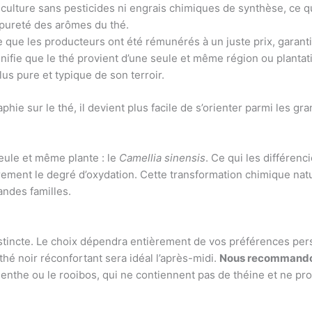
e culture sans pesticides ni engrais chimiques de synthèse, ce q
 pureté des arômes du thé.
 que les producteurs ont été rémunérés à un juste prix, garanti
nifie que le thé provient d’une seule et même région ou plantat
us pure et typique de son terroir.
aphie sur le thé, il devient plus facile de s’orienter parmi les gr
eule et même plante : le
Camellia sinensis
. Ce qui les différenc
èrement le degré d’oxydation. Cette transformation chimique natur
andes familles.
istincte. Le choix dépendra entièrement de vos préférences per
n thé noir réconfortant sera idéal l’après-midi.
Nous recommandons
enthe ou le rooibos, qui ne contiennent pas de théine et ne pro