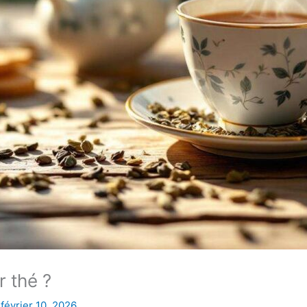
r thé ?
/
février 10, 2026