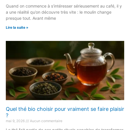
Quand on commence à s’intéresser sérieusement au café, il y
a une réalité qu’on découvre très vite : le moulin change
presque tout. Avant même
Lire la suite »
Quel thé bio choisir pour vraiment se faire plaisir
?
mai 9, 2026
Aucun commentaire
Le thé fait partie de ces petits rituels capables de transformer