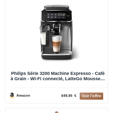
Philips Série 3200 Machine Expresso - Café
à Grain - Wi-Fi connecté, LatteGo Mousseur
à Lait, 5 Spécialités de Café, avec Appli de
Contrôle, Écran Tactile Intuitif, Argent
(EP3546/70)
Amazon
649,95 €