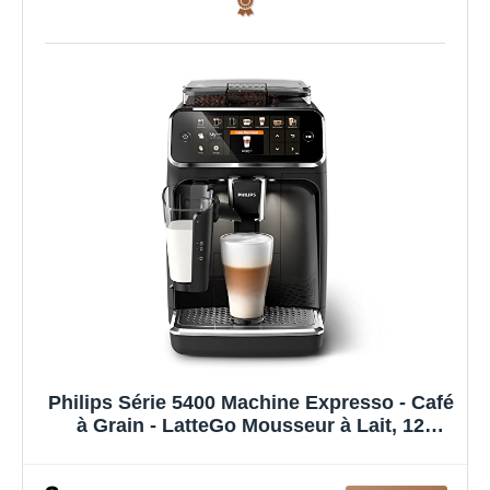
Philips Série 5400 Machine Expresso - Café
à Grain - LatteGo Mousseur à Lait, 12
Spécialités de Café, Affichage Intuitif, 4
Profils Utilisateur, Noir (EP5441/50)