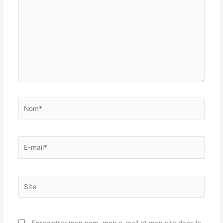
Nom*
E-
mail*
Site
Enregistrer mon nom, mon e-mail et mon site dans le