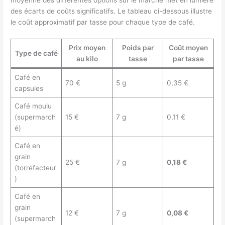
des écarts de coûts significatifs. Le tableau ci-dessous illustre
le coût approximatif par tasse pour chaque type de café.
Prix moyen
Poids par
Coût moyen
Type de café
au kilo
tasse
par tasse
Café en
70 €
5 g
0,35 €
capsules
Café moulu
(supermarch
15 €
7 g
0,11 €
é)
Café en
grain
25 €
7 g
0,18 €
(torréfacteur
)
Café en
grain
12 €
7 g
0,08 €
(supermarch