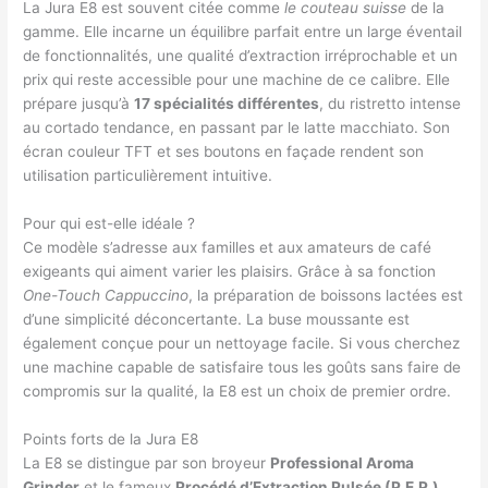
La Jura E8 est souvent citée comme
le couteau suisse
de la
gamme. Elle incarne un équilibre parfait entre un large éventail
de fonctionnalités, une qualité d’extraction irréprochable et un
prix qui reste accessible pour une machine de ce calibre. Elle
prépare jusqu’à
17 spécialités différentes
, du ristretto intense
au cortado tendance, en passant par le latte macchiato. Son
écran couleur TFT et ses boutons en façade rendent son
utilisation particulièrement intuitive.
Pour qui est-elle idéale ?
Ce modèle s’adresse aux familles et aux amateurs de café
exigeants qui aiment varier les plaisirs. Grâce à sa fonction
One-Touch Cappuccino
, la préparation de boissons lactées est
d’une simplicité déconcertante. La buse moussante est
également conçue pour un nettoyage facile. Si vous cherchez
une machine capable de satisfaire tous les goûts sans faire de
compromis sur la qualité, la E8 est un choix de premier ordre.
Points forts de la Jura E8
La E8 se distingue par son broyeur
Professional Aroma
Grinder
et le fameux
Procédé d’Extraction Pulsée (P.E.P.)
.