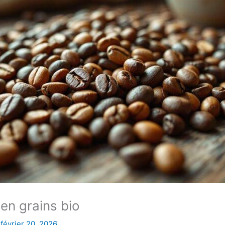
en grains bio
/
février 20, 2026