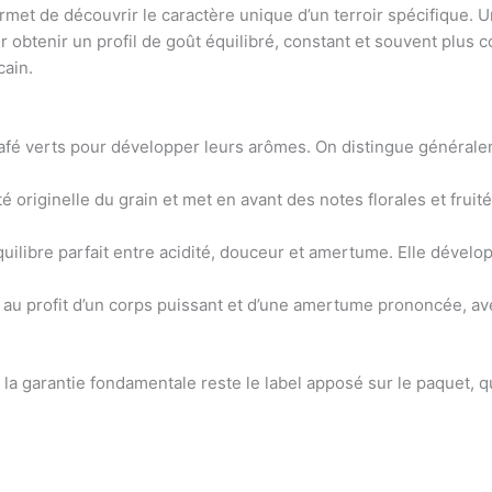
permet de découvrir le caractère unique d’un terroir spécifique. 
ur obtenir un profil de goût équilibré, constant et souvent plus
cain.
e café verts pour développer leurs arômes. On distingue générale
té originelle du grain et met en avant des notes florales et frui
équilibre parfait entre acidité, douceur et amertume. Elle dével
té au profit d’un corps puissant et d’une amertume prononcée, av
 la garantie fondamentale reste le label apposé sur le paquet, q