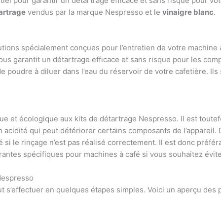
iel pour garantir un détartrage efficace et sans risque pour v
tartrage
vendus par la marque Nespresso et le
vinaigre blanc
.
tions spécialement conçues pour l’entretien de votre machine à 
vous garantit un détartrage efficace et sans risque pour les co
udre à diluer dans l’eau du réservoir de votre cafetière. Ils so
ue et écologique aux kits de détartrage Nespresso. Il est toute
acidité qui peut détériorer certains composants de l’appareil. D
é si le rinçage n’est pas réalisé correctement. Il est donc préfér
rantes spécifiques pour machines à café si vous souhaitez éviter
 Nespresso
 s’effectuer en quelques étapes simples. Voici un aperçu des pr