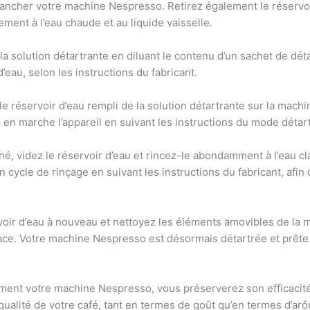
ncher votre machine Nespresso. Retirez également le réservoir 
ent à l’eau chaude et au liquide vaisselle.
la solution détartrante en diluant le contenu d’un sachet de d
d’eau, selon les instructions du fabricant.
le réservoir d’eau rempli de la solution détartrante sur la mac
ez en marche l’appareil en suivant les instructions du mode déta
iné, videz le réservoir d’eau et rincez-le abondamment à l’eau cl
 cycle de rinçage en suivant les instructions du fabricant, afin 
rvoir d’eau à nouveau et nettoyez les éléments amovibles de la m
ce. Votre machine Nespresso est désormais détartrée et prête à
ement votre machine Nespresso, vous préserverez son efficacité
ualité de votre café, tant en termes de goût qu’en termes d’arô